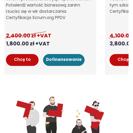
Potwierdź wartość biznesową zanim
tym szkolen
rzucisz się w wir dostarczania.
Certyfikacj
Certyfikacja Scrum.org PPDV
2,400.00
zł
4,100.00
Pierwotna
Pierwotna
1,800.00
zł
3,800.0
cena
cena
Aktualna
Aktualna
wynosiła:
wynosiła:
cena
cena
Chcę to
Chcę t
Dofinansowanie
2,400.00zł.
4,100.00zł.
wynosi:
wynosi:
1,800.00zł.
3,800.00zł.