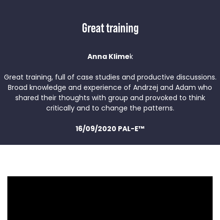
Przy grupach firmowych proponujemy udział
grupy w szkoleniach otwartych w cenie szkolenia
Great training
zamkniętego.
Jaka jest polityka anulowania lub zwrotu
pieniędzy
Anna Klime
k
Great training, full of case studies and productive discussions.
Broad knowledge and experience of Andrzej and Adam who
shared their thoughts with group and provoked to think
Czy trzeba pracować w IT?
critically and to change the patterns.
16/09/2020 PAL-E™
Jaka jest forma szkolenia?
Jaka jest wasza reputacja?