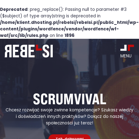
Deprecated
: preg_replace(): Passing null to parameter #3
($subject) of type array|string is deprecated in
/home/klient.dhosting.pl/rebelsi/rebelsi.pl/public_html/wp-
content/plugins/wordfence/vendor/wordfence/wf-
waf/src/lib/rules.php
on line
1896
Skip
to
content
MENU
SCRUMVIVAL
Chcesz rozwijać swoje zwinne kompetencje? Szukasz wiedzy
i doświadczeń innych praktyków? Dołącz do naszej
społeczności już teraz!
Tak, dołączam!