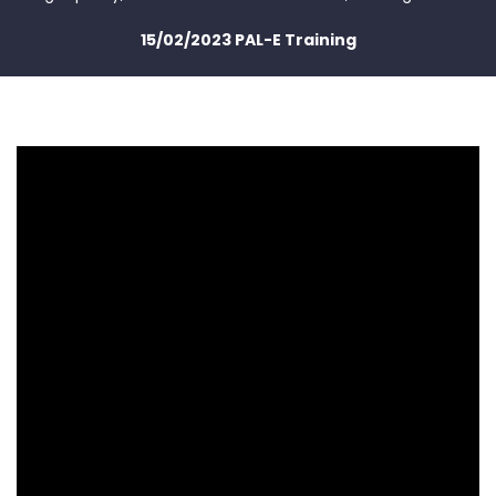
15/02/2023 PAL-E Training
Czy trzeba pracować w IT?
Jaka jest forma szkolenia?
Jaka jest wasza reputacja?