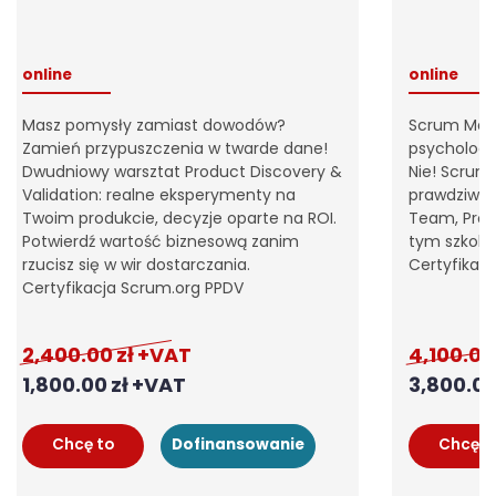
online
online
Masz pomysły zamiast dowodów?
Scrum Mast
Zamień przypuszczenia w twarde dane!
psycholog 
Dwudniowy warsztat Product Discovery &
Nie! Scrum
Validation: realne eksperymenty na
prawdziweg
Twoim produkcie, decyzje oparte na ROI.
Team, Prod
Potwierdź wartość biznesową zanim
tym szkolen
rzucisz się w wir dostarczania.
Certyfikacj
Certyfikacja Scrum.org PPDV
2,400.00
zł
4,100.00
Pierwotna
Pierwotna
1,800.00
zł
3,800.0
cena
cena
Aktualna
Aktualna
wynosiła:
wynosiła:
cena
cena
Chcę to
Chcę t
Dofinansowanie
2,400.00zł.
4,100.00zł.
wynosi:
wynosi:
1,800.00zł.
3,800.00zł.