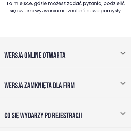
To miejsce, gdzie możesz zadać pytania, podzielić
się swoimi wyzwaniami i znaleźć nowe pomysły.
WERSJA ONLINE OTWARTA
mamy wieloletnie doświadczenie i zwykle słyszymy
WERSJA ZAMKNIĘTA DLA FIRM
“nie sądziłem, że może być tak angażujący jak na
żywo”
warsztat w 100% oparty na interakcji
Warsztat (wersja zamknięta)
nie ma prezentacji
CO SIĘ WYDARZY PO REJESTRACJI
sala konferencyjna zapewniona przez klienta;
trenerzy nie mówią ciągiem więcej niż 10 minut.
dostęp do społeczności my.rebelsi.pl
przerwy co godzinę i długa przerwa obiadowa