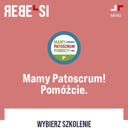
Skip
to
content
MENU
Mamy Patoscrum!
Pomóżcie.
WYBIERZ SZKOLENIE