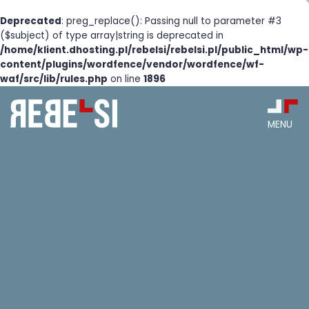
Deprecated
: preg_replace(): Passing null to parameter #3
($subject) of type array|string is deprecated in
/home/klient.dhosting.pl/rebelsi/rebelsi.pl/public_html/wp-
content/plugins/wordfence/vendor/wordfence/wf-
waf/src/lib/rules.php
on line
1896
Skip
to
content
MENU