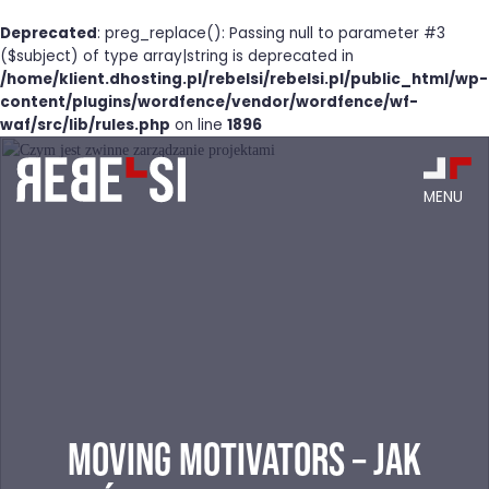
Deprecated
: preg_replace(): Passing null to parameter #3
($subject) of type array|string is deprecated in
/home/klient.dhosting.pl/rebelsi/rebelsi.pl/public_html/wp-
content/plugins/wordfence/vendor/wordfence/wf-
waf/src/lib/rules.php
on line
1896
Skip
to
content
MENU
MOVING MOTIVATORS – JAK